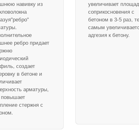
шнюю навивку из
увеличивает площа
кловолокна
соприкосновения с
азуя"ребро"
бетоном в 3-5 раз, т
атуры.
самым увеличивает
олнительное
адгезия к бетону.
шнее ребро придает
ержню
иодический
филь, создает
еровку в бетоне и
личивает
ерхность арматуры,
 повышает
пление стержня с
оном.