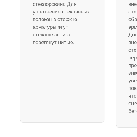
стеклоровинг. Для
вне
уплотнения стеклянных
сте
волокон в стержне
обр
арматуры жгут
арм
стеклопластика
Доп
перетянут нитью.
вне
ст
пер
про
анк
уве
пов
что
сце
бет