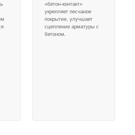
дь
«бетон-контакт»
укрепляет песчаное
ем
покрытие, улучшает
ся
сцепление арматуры с
бетоном.