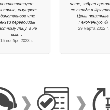
соответствует
чате, забрал арма
писанию, смущает
со склада в Иркутск
единственоое что
Цены приятные.
деньги переводишь
Рекомендую 👍
астному лицу, а не
29 марта 2022 г.
ком…
15 ноября 2023 г.