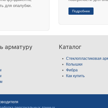
ть для опалубки.
Подробнее
ь арматуру
Каталог
Стеклопластиковая ар
Колышки
м
Фибра
м
Как купить
м
изводителя
работка персональных данных