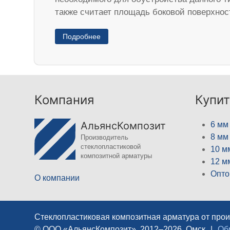
также считает площадь боковой поверхнос
Подробнее
Компания
Купит
АльянсКомпозит
6 мм
8 мм
Производитель
стеклопластиковой
10 м
композитной арматуры
12 м
Опто
О компании
Стеклопластиковая композитная арматура от про
© ООО «АльянсКомпозит», 2012–2026, Омск
|
Об