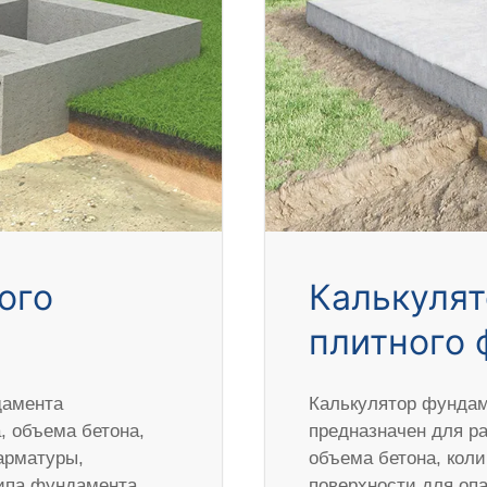
ого
Калькулят
плитного 
дамента
Калькулятор фундам
 объема бетона,
предназначен для р
арматуры,
объема бетона, кол
типа фундамента,
поверхности для оп