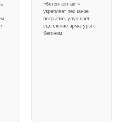
дь
«бетон-контакт»
укрепляет песчаное
ем
покрытие, улучшает
ся
сцепление арматуры с
бетоном.