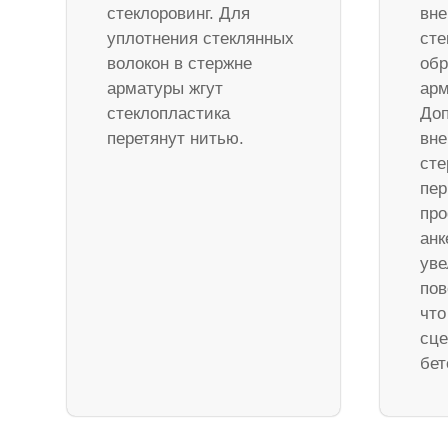
стеклоровинг. Для
вне
уплотнения стеклянных
сте
волокон в стержне
обр
арматуры жгут
арм
стеклопластика
Доп
перетянут нитью.
вне
ст
пер
про
анк
уве
пов
что
сце
бет