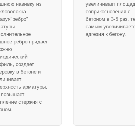
шнюю навивку из
увеличивает площа
кловолокна
соприкосновения с
азуя"ребро"
бетоном в 3-5 раз, т
атуры.
самым увеличивает
олнительное
адгезия к бетону.
шнее ребро придает
ержню
иодический
филь, создает
еровку в бетоне и
личивает
ерхность арматуры,
 повышает
пление стержня с
оном.