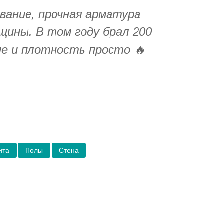
вание, прочная арматура
щины. В том году брал 200
е и плотность просто 🔥
ита
Полы
Стена