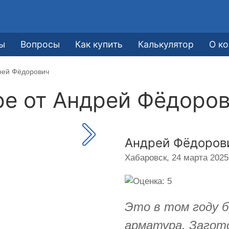
ы
Вопросы
Как купить
Калькулятор
О к
рей Фёдорович
ре от
Андрей Фёдоро
Андрей Фёдоров
Хабаровск,
24 марта 2025 
Это в том году б
арматура. Загото