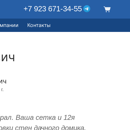
+7 923 671-34-55
омпании
Контакты
вич
ич
г.
рал. Ваша сетка и 12я
вки стен дачного домика.