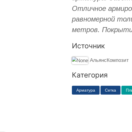
Отличное армиро
равномерной тол
метров. Покрыти
Источник
АльянсКомпозит
Категория
Арматура
Сетка
Пл