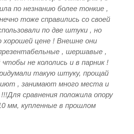
ила по незнанию более тонкие ,
онечно тоже справились со своей
спользовали по две штуки , но
 хорошей цене ! Внешне они
 презентабельные , шершавые ,
 чтобы не кололись и в парник !
придумали такую штуку, прощай
ниют , занимают много места и
!!!Для сравнения положила опору
10 мм, купленные в прошлом