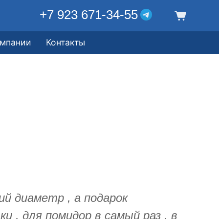
+7 923 671-34-55
омпании
Контакты
й диаметр , а подарок
и , для помидор в самый раз , в