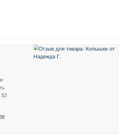
е
ть
 52
26