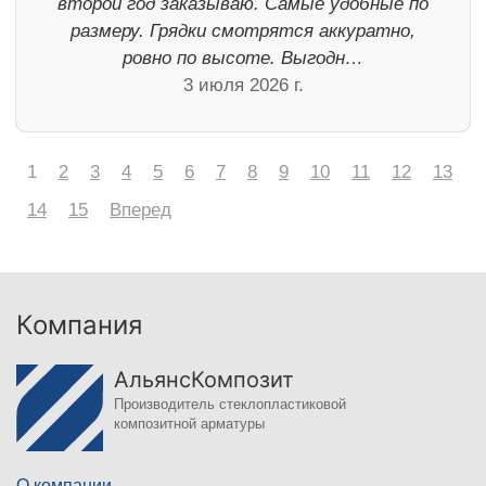
второй год заказываю. Самые удобные по
размеру. Грядки смотрятся аккуратно,
ровно по высоте. Выгодн…
3 июля 2026 г.
1
2
3
4
5
6
7
8
9
10
11
12
13
14
15
Вперед
Компания
АльянсКомпозит
Производитель стеклопластиковой
композитной арматуры
О компании