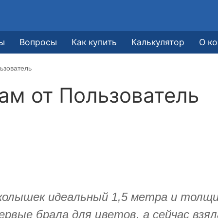
ы
Вопросы
Как купить
Калькулятор
О к
ьзователь
кам от
Пользователь
колышек идеальный 1,5 метра и толщин
рвые брала для цветов, а сейчас взял