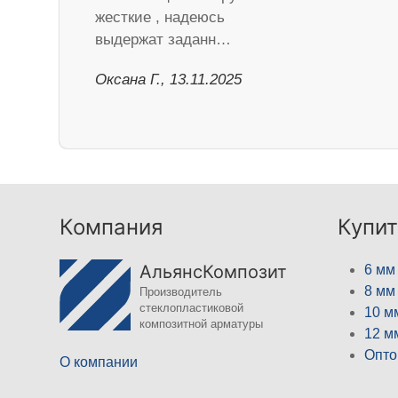
жесткие , надеюсь
выдержат заданн…
Оксана Г., 13.11.2025
Компания
Купит
АльянсКомпозит
6 мм
8 мм
Производитель
стеклопластиковой
10 м
композитной арматуры
12 м
Опто
О компании