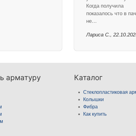
Когда получила
показалось что в па
не…
Лариса С., 22.10.202
ь арматуру
Каталог
Стеклопластиковая ар
Колышки
м
Фибра
м
Как купить
м