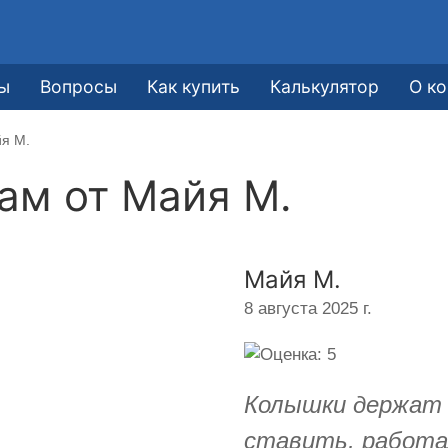
ы
Вопросы
Как купить
Калькулятор
О к
йя М.
кам от
Майя М.
Майя М.
8 августа 2025 г.
Колышки держат 
ставить, работа