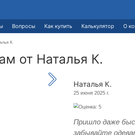
ы
Вопросы
Как купить
Калькулятор
О к
алья К.
кам от
Наталья К.
Наталья К.
25 июня 2025 г.
Пришло даже быс
забывайте одева