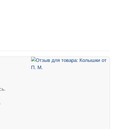
сь.
о