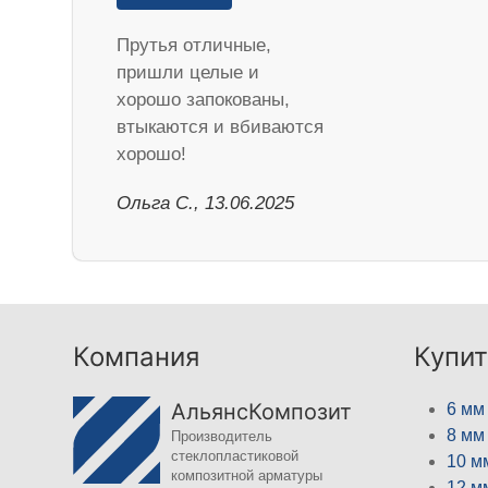
Прутья отличные,
пришли целые и
хорошо запокованы,
втыкаются и вбиваются
хорошо!
Ольга С., 13.06.2025
Компания
Купит
АльянсКомпозит
6 мм
8 мм
Производитель
стеклопластиковой
10 м
композитной арматуры
12 м