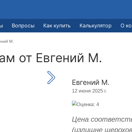
ы
Вопросы
Как купить
Калькулятор
О к
ений М.
кам от
Евгений М.
Евгений М.
12 июня 2025 г.
Цена соответств
(излишне шерохо