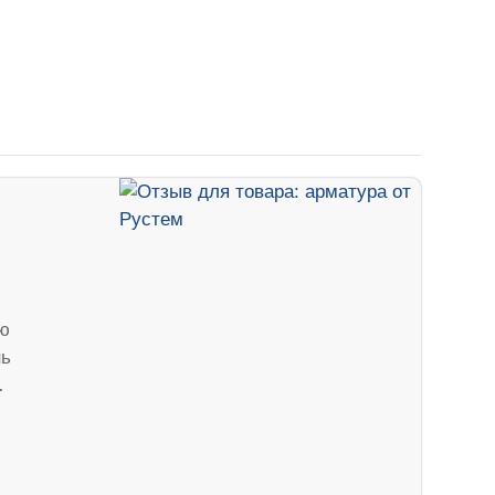
аю
нь
…