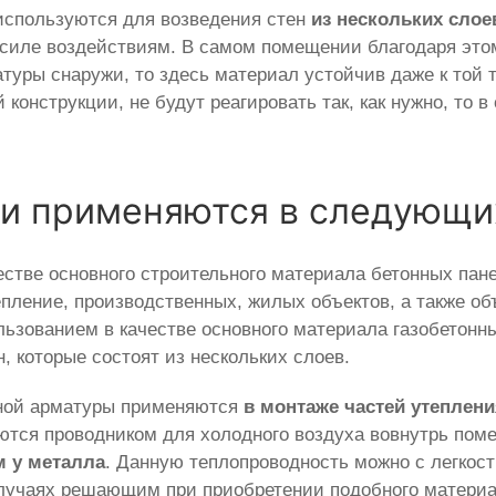
используются для возведения стен
из нескольких слое
 силе воздействиям. В самом помещении благодаря это
туры снаружи, то здесь материал устойчив даже к той 
 конструкции, не будут реагировать так, как нужно, то
зи применяются в следующи
естве основного строительного материала бетонных пан
пление, производственных, жилых объектов, а также объ
льзованием в качестве основного материала газобетонны
, которые состоят из нескольких слоев.
тной арматуры применяются
в монтаже частей утеплен
яются проводником для холодного воздуха вовнутрь по
м у металла
. Данную теплопроводность можно с легкост
случаях решающим при приобретении подобного материа