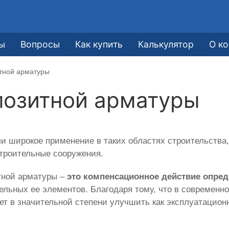
ы
Вопросы
Как купить
Калькулятор
О к
итной арматуры
позитной арматуры
и широкое применение в таких областях строительства,
строительные сооружения.
тной арматуры –
это компенсационное действие опре
дельных ее элементов. Благодаря тому, что в современ
яет в значительной степени улучшить как эксплуатацион