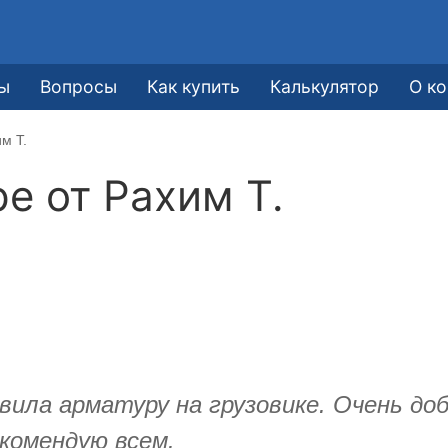
ы
Вопросы
Как купить
Калькулятор
О к
м Т.
ре от
Рахим Т.
вила арматуру на грузовике. Очень д
комендую всем.